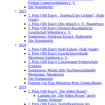
Freibad Langenweddingen e. V.
Die Nominierten
2021
1. Preis (500 Euro): „Tagebuch der Gefühle“, Halle
(Saale)
2. Preis (300 Euro): Otto pflanzt! e. V., Magdeburg
3. Preis (200 Euro): Deutsch-Russländische
Gesellschaft Wittenberg e. V.
Sonderpreis: Friederun Krosch, Ballenstedt
Die Nominierten
2020
1. Preis (500 Euro): Noël Kaboré, Halle (Saale)
2. Preis (300 Euro): Geschichtswerkstatt
Merseburg-Saalekreis e. V.
3. Preis (200 Euro): Löschgruppe Förderschule
Erxleben
Sonderpreis: Moritz hilft! Nachbarschaftshilfe
Moritzplatz, Magdeburg
Die Nominierten
Festrede von Frau Ministerin Petra Grimm-Benne
2019
1. Preis (500 Euro): „Die Stillen Rosen“
Laudatio für „Die Stillen Rosen“ durch
Renate Höppner
2. Preis (300 Euro): Notfallbegleitung des