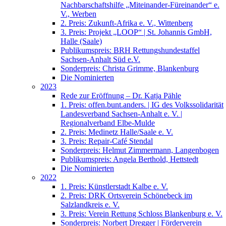
Nachbarschaftshilfe „Miteinander-Füreinander“ e.
V., Werben
2. Preis: Zukunft-Afrika e. V., Wittenberg
3. Preis: Projekt „LOOP“ | St. Johannis GmbH,
Halle (Saale)
Publikumspreis: BRH Rettungshundestaffel
Sachsen-Anhalt Süd e.V.
Sonderpreis: Christa Grimme, Blankenburg
Die Nominierten
2023
Rede zur Eröffnung – Dr. Katja Pähle
1. Preis: offen.bunt.anders. | IG des Volkssolidarität
Landesverband Sachsen-Anhalt e. V. |
Regionalverband Elbe-Mulde
2. Preis: Medinetz Halle/Saale e. V.
3. Preis: Repair-Café Stendal
Sonderpreis: Helmut Zimmermann, Langenbogen
Publikumspreis: Angela Berthold, Hettstedt
Die Nominierten
2022
1. Preis: Künstlerstadt Kalbe e. V.
2. Preis: DRK Ortsverein Schönebeck im
Salzlandkreis e. V.
3. Preis: Verein Rettung Schloss Blankenburg e. V.
Sonderpreis: Norbert Dregger | Förderverein