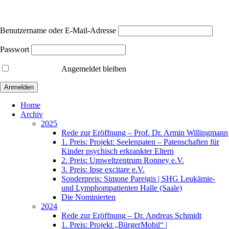
Benutzername oder E-Mail-Adresse
Passwort
Angemeldet bleiben
Home
Archiv
2025
Rede zur Eröffnung – Prof. Dr. Armin Willingmann
1. Preis: Projekt: Seelenpaten – Patenschaften für
Kinder psychisch erkrankter Eltern
2. Preis: Umweltzentrum Ronney e.V.
3. Preis: Ipse excitare e.V.
Sonderpreis: Simone Pareigis | SHG Leukämie-
und Lymphompatienten Halle (Saale)
Die Nominierten
2024
Rede zur Eröffnung – Dr. Andreas Schmidt
1. Preis: Projekt „BürgerMobil“ |