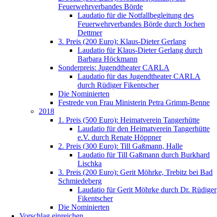
Feuerwehrverbandes Börde
Laudatio für die Notfallbegleitung des
Feuerwehrverbandes Börde durch Jochen
Dettmer
3. Preis (200 Euro): Klaus-Dieter Gerlang
Laudatio für Klaus-Dieter Gerlang durch
Barbara Höckmann
Sonderpreis: Jugendtheater CARLA
Laudatio für das Jugendtheater CARLA
durch Rüdiger Fikentscher
Die Nominierten
Festrede von Frau Ministerin Petra Grimm-Benne
2018
1. Preis (500 Euro): Heimatverein Tangerhütte
Laudatio für den Heimatverein Tangerhütte
e.V. durch Renate Höppner
2. Preis (300 Euro): Till Gaßmann, Halle
Laudatio für Till Gaßmann durch Burkhard
Lischka
3. Preis (200 Euro): Gerit Möhrke, Trebitz bei Bad
Schmiedeberg
Laudatio für Gerit Möhrke durch Dr. Rüdiger
Fikentscher
Die Nominierten
Vorschlag einreichen