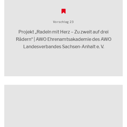
„Radeln mit Herz“ ist ein von der AWO Ehrenamtsakademie des
AWO Landesverbandes Sachsen-Anhalt e. V. entwickeltes Projekt.
Es bietet seit Oktober 2020 mit seinen Fahrradrikschas in den
AWO-Pflegeeinrichtungen in Hötensleben, Wittenberg, Kemberg,
Hohenmölsen, Quedlinburg, Blankenburg und Barby seinen
Vorschlag 23
Bewohner:innen mit eingeschränkter Mobilität ein besonderes
Projekt „Radeln mit Herz – Zu zweit auf drei
Erlebnis. Von ehrenamtlichen Rikscha-Pilot:innen können sich die
Bewohner:innen an der frischen Luft durch die Gegend fahren
Rädern“ | AWO Ehrenamtsakademie des AWO
lassen und so altbekannte oder neue Orte bestaunen. Die Rikscha-
Landesverbandes Sachsen-Anhalt e. V.
Pilot:innen von „Radeln mit Herz“ tragen in besonderer Weise zum
generationenübergreifenden Zusammenhalt bei und wirken der
Vereinsamung älterer Menschen entgegen.
Der Heimatverein Zeitz-Weißenfelser-Braunkohlenrevier e. V.
wurde 1990 gegründet, um die Bergbaugeschichte der Region
zugänglich zu machen. Seit 1991 betreibt der Verein das
Bergbaumuseum Deuben, das auf über 600 m² Wissenswertes