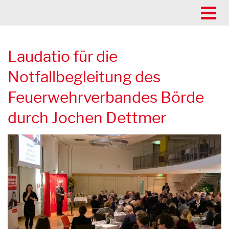
Laudatio für die
Notfallbegleitung des
Feuerwehrverbandes Börde
durch Jochen Dettmer