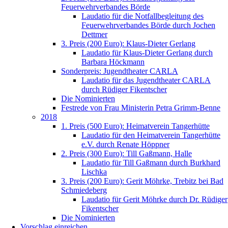
Feuerwehrverbandes Börde
Laudatio für die Notfallbegleitung des
Feuerwehrverbandes Börde durch Jochen
Dettmer
3. Preis (200 Euro): Klaus-Dieter Gerlang
Laudatio für Klaus-Dieter Gerlang durch
Barbara Höckmann
Sonderpreis: Jugendtheater CARLA
Laudatio für das Jugendtheater CARLA
durch Rüdiger Fikentscher
Die Nominierten
Festrede von Frau Ministerin Petra Grimm-Benne
2018
1. Preis (500 Euro): Heimatverein Tangerhütte
Laudatio für den Heimatverein Tangerhütte
e.V. durch Renate Höppner
2. Preis (300 Euro): Till Gaßmann, Halle
Laudatio für Till Gaßmann durch Burkhard
Lischka
3. Preis (200 Euro): Gerit Möhrke, Trebitz bei Bad
Schmiedeberg
Laudatio für Gerit Möhrke durch Dr. Rüdiger
Fikentscher
Die Nominierten
Vorschlag einreichen