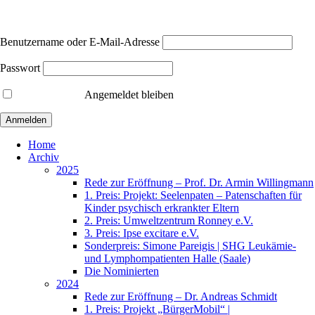
Benutzername oder E-Mail-Adresse
Passwort
Angemeldet bleiben
Home
Archiv
2025
Rede zur Eröffnung – Prof. Dr. Armin Willingmann
1. Preis: Projekt: Seelenpaten – Patenschaften für
Kinder psychisch erkrankter Eltern
2. Preis: Umweltzentrum Ronney e.V.
3. Preis: Ipse excitare e.V.
Sonderpreis: Simone Pareigis | SHG Leukämie-
und Lymphompatienten Halle (Saale)
Die Nominierten
2024
Rede zur Eröffnung – Dr. Andreas Schmidt
1. Preis: Projekt „BürgerMobil“ |