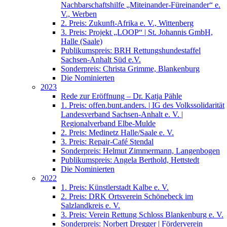
Nachbarschaftshilfe „Miteinander-Füreinander“ e.
V., Werben
2. Preis: Zukunft-Afrika e. V., Wittenberg
3. Preis: Projekt „LOOP“ | St. Johannis GmbH,
Halle (Saale)
Publikumspreis: BRH Rettungshundestaffel
Sachsen-Anhalt Süd e.V.
Sonderpreis: Christa Grimme, Blankenburg
Die Nominierten
2023
Rede zur Eröffnung – Dr. Katja Pähle
1. Preis: offen.bunt.anders. | IG des Volkssolidarität
Landesverband Sachsen-Anhalt e. V. |
Regionalverband Elbe-Mulde
2. Preis: Medinetz Halle/Saale e. V.
3. Preis: Repair-Café Stendal
Sonderpreis: Helmut Zimmermann, Langenbogen
Publikumspreis: Angela Berthold, Hettstedt
Die Nominierten
2022
1. Preis: Künstlerstadt Kalbe e. V.
2. Preis: DRK Ortsverein Schönebeck im
Salzlandkreis e. V.
3. Preis: Verein Rettung Schloss Blankenburg e. V.
Sonderpreis: Norbert Dregger | Förderverein