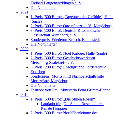
Freibad Langenweddingen e. V.
Die Nominierten
2021
1. Preis (500 Euro): „Tagebuch der Gefühle“, Halle
(Saale)
2. Preis (300 Euro): Otto pflanzt! e. V., Magdeburg
3. Preis (200 Euro): Deutsch-Russländische
Gesellschaft Wittenberg e. V.
Sonderpreis: Friederun Krosch, Ballenstedt
Die Nominierten
2020
1. Preis (500 Euro): Noël Kaboré, Halle (Saale)
2. Preis (300 Euro): Geschichtswerkstatt
Merseburg-Saalekreis e. V.
3. Preis (200 Euro): Löschgruppe Förderschule
Erxleben
Sonderpreis: Moritz hilft! Nachbarschaftshilfe
Moritzplatz, Magdeburg
Die Nominierten
Festrede von Frau Ministerin Petra Grimm-Benne
2019
1. Preis (500 Euro): „Die Stillen Rosen“
Laudatio für „Die Stillen Rosen“ durch
Renate Höppner
2. Preis (300 Euro): Notfallbegleitung des