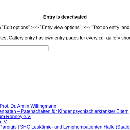
Entry is deactivated
n "Edit options" >>> "Entry view options" >>> "Text on entry landi
est Gallery entry has own entry pages for every cg_gallery sho
Prof. Dr. Armin Willingmann
lenpaten – Patenschaften für Kinder psychisch erkrankter Eltern
rum Ronney e.V.
 e.V.
Pareigis | SHG Leukämie- und Lymphompatienten Halle (Saale