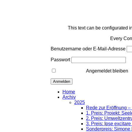
This text can be configurated i
Every Cont
Benutzername oder E-Mail-Adresse
Passwort
Angemeldet bleiben
Home
Archiv
2025
Rede zur Eröffnung – 
1. Preis: Projekt: See
2. Preis: Umweltzent
3. Preis: Ipse excitare
Sonderpreis: Simone 