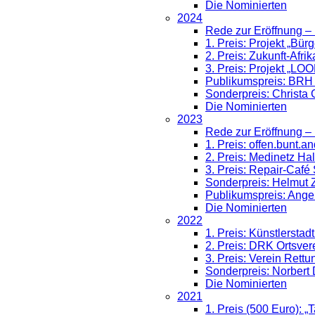
Die Nominierten
2024
Rede zur Eröffnung –
1. Preis: Projekt „Bür
2. Preis: Zukunft-Afrik
3. Preis: Projekt „LO
Publikumspreis: BRH 
Sonderpreis: Christa
Die Nominierten
2023
Rede zur Eröffnung – 
1. Preis: offen.bunt.
2. Preis: Medinetz Hal
3. Preis: Repair-Café
Sonderpreis: Helmut
Publikumspreis: Angel
Die Nominierten
2022
1. Preis: Künstlerstadt
2. Preis: DRK Ortsver
3. Preis: Verein Rett
Sonderpreis: Norbert
Die Nominierten
2021
1. Preis (500 Euro): „