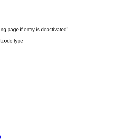
ng page if entry is deactivated"
rtcode type
)