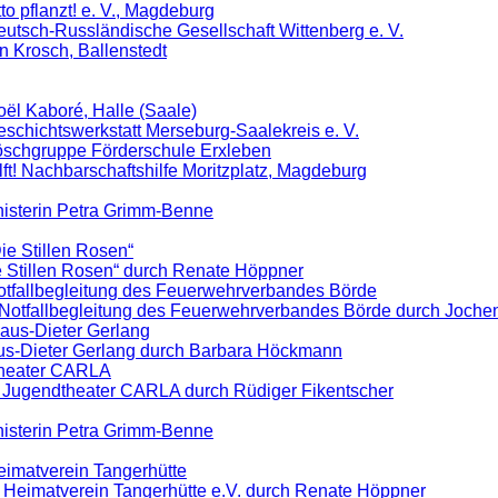
tto pflanzt! e. V., Magdeburg
Deutsch-Russländische Gesellschaft Wittenberg e. V.
n Krosch, Ballenstedt
oël Kaboré, Halle (Saale)
Geschichtswerkstatt Merseburg-Saalekreis e. V.
Löschgruppe Förderschule Erxleben
lft! Nachbarschaftshilfe Moritzplatz, Magdeburg
nisterin Petra Grimm-Benne
Die Stillen Rosen“
ie Stillen Rosen“ durch Renate Höppner
Notfallbegleitung des Feuerwehrverbandes Börde
e Notfallbegleitung des Feuerwehrverbandes Börde durch Joche
Klaus-Dieter Gerlang
aus-Dieter Gerlang durch Barbara Höckmann
theater CARLA
s Jugendtheater CARLA durch Rüdiger Fikentscher
nisterin Petra Grimm-Benne
Heimatverein Tangerhütte
n Heimatverein Tangerhütte e.V. durch Renate Höppner