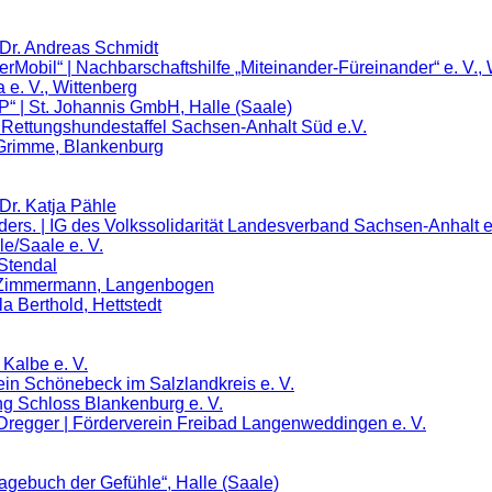
 Dr. Andreas Schmidt
gerMobil“ | Nachbarschaftshilfe „Miteinander-Füreinander“ e. V.
a e. V., Wittenberg
OP“ | St. Johannis GmbH, Halle (Saale)
Rettungshundestaffel Sachsen-Anhalt Süd e.V.
 Grimme, Blankenburg
Dr. Katja Pähle
anders. | IG des Volkssolidarität Landesverband Sachsen-Anhalt 
le/Saale e. V.
 Stendal
 Zimmermann, Langenbogen
a Berthold, Hettstedt
 Kalbe e. V.
ein Schönebeck im Salzlandkreis e. V.
ung Schloss Blankenburg e. V.
 Dregger | Förderverein Freibad Langenweddingen e. V.
Tagebuch der Gefühle“, Halle (Saale)