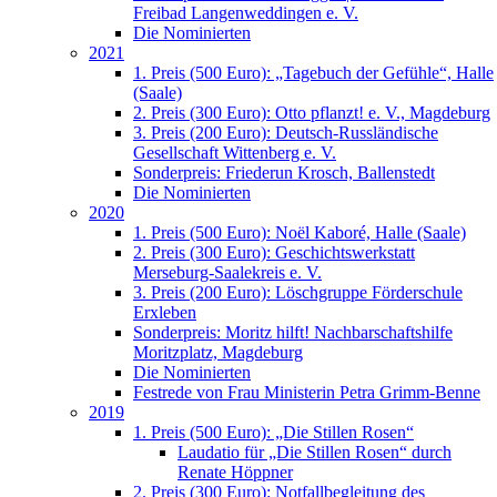
Freibad Langenweddingen e. V.
Die Nominierten
2021
1. Preis (500 Euro): „Tagebuch der Gefühle“, Halle
(Saale)
2. Preis (300 Euro): Otto pflanzt! e. V., Magdeburg
3. Preis (200 Euro): Deutsch-Russländische
Gesellschaft Wittenberg e. V.
Sonderpreis: Friederun Krosch, Ballenstedt
Die Nominierten
2020
1. Preis (500 Euro): Noël Kaboré, Halle (Saale)
2. Preis (300 Euro): Geschichtswerkstatt
Merseburg-Saalekreis e. V.
3. Preis (200 Euro): Löschgruppe Förderschule
Erxleben
Sonderpreis: Moritz hilft! Nachbarschaftshilfe
Moritzplatz, Magdeburg
Die Nominierten
Festrede von Frau Ministerin Petra Grimm-Benne
2019
1. Preis (500 Euro): „Die Stillen Rosen“
Laudatio für „Die Stillen Rosen“ durch
Renate Höppner
2. Preis (300 Euro): Notfallbegleitung des