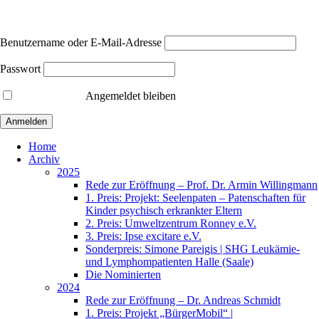
Benutzername oder E-Mail-Adresse
Passwort
Angemeldet bleiben
Home
Archiv
2025
Rede zur Eröffnung – Prof. Dr. Armin Willingmann
1. Preis: Projekt: Seelenpaten – Patenschaften für
Kinder psychisch erkrankter Eltern
2. Preis: Umweltzentrum Ronney e.V.
3. Preis: Ipse excitare e.V.
Sonderpreis: Simone Pareigis | SHG Leukämie-
und Lymphompatienten Halle (Saale)
Die Nominierten
2024
Rede zur Eröffnung – Dr. Andreas Schmidt
1. Preis: Projekt „BürgerMobil“ |