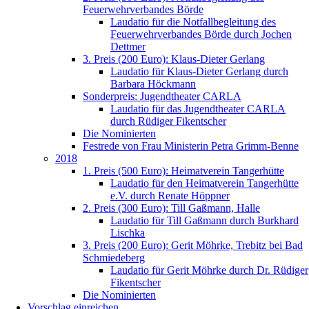
Feuerwehrverbandes Börde
Laudatio für die Notfallbegleitung des
Feuerwehrverbandes Börde durch Jochen
Dettmer
3. Preis (200 Euro): Klaus-Dieter Gerlang
Laudatio für Klaus-Dieter Gerlang durch
Barbara Höckmann
Sonderpreis: Jugendtheater CARLA
Laudatio für das Jugendtheater CARLA
durch Rüdiger Fikentscher
Die Nominierten
Festrede von Frau Ministerin Petra Grimm-Benne
2018
1. Preis (500 Euro): Heimatverein Tangerhütte
Laudatio für den Heimatverein Tangerhütte
e.V. durch Renate Höppner
2. Preis (300 Euro): Till Gaßmann, Halle
Laudatio für Till Gaßmann durch Burkhard
Lischka
3. Preis (200 Euro): Gerit Möhrke, Trebitz bei Bad
Schmiedeberg
Laudatio für Gerit Möhrke durch Dr. Rüdiger
Fikentscher
Die Nominierten
Vorschlag einreichen