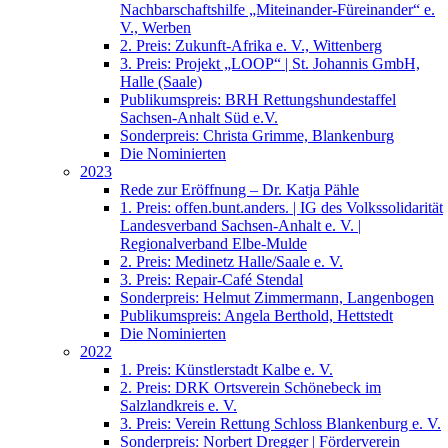
Nachbarschaftshilfe „Miteinander-Füreinander“ e.
V., Werben
2. Preis: Zukunft-Afrika e. V., Wittenberg
3. Preis: Projekt „LOOP“ | St. Johannis GmbH,
Halle (Saale)
Publikumspreis: BRH Rettungshundestaffel
Sachsen-Anhalt Süd e.V.
Sonderpreis: Christa Grimme, Blankenburg
Die Nominierten
2023
Rede zur Eröffnung – Dr. Katja Pähle
1. Preis: offen.bunt.anders. | IG des Volkssolidarität
Landesverband Sachsen-Anhalt e. V. |
Regionalverband Elbe-Mulde
2. Preis: Medinetz Halle/Saale e. V.
3. Preis: Repair-Café Stendal
Sonderpreis: Helmut Zimmermann, Langenbogen
Publikumspreis: Angela Berthold, Hettstedt
Die Nominierten
2022
1. Preis: Künstlerstadt Kalbe e. V.
2. Preis: DRK Ortsverein Schönebeck im
Salzlandkreis e. V.
3. Preis: Verein Rettung Schloss Blankenburg e. V.
Sonderpreis: Norbert Dregger | Förderverein