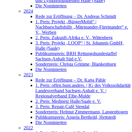
und Lymphompatienten Halle (Saale)
Die Nominierten
2024
Rede zur Eröffnung – Dr. Andreas Schmidt
1. Preis: Projekt „BürgerMobil“ |
Nachbarschaftshilfe „Miteinander-Füreinander“ e.
V., Werben
2. Preis: Zukunft-Afrika e. V., Wittenberg
3. Preis: Projekt „LOOP“ | St. Johannis GmbH,
Halle (Saale)
Publikumspreis: BRH Rettungshundestaffel
Sachsen-Anhalt Süd e.V.
Sonderpreis: Christa Grimme, Blankenburg
Die Nominierten
2023
Rede zur Eröffnung – Dr. Katja Pähle
1. Preis: offen.bunt.anders. | IG des Volkssolidarität
Landesverband Sachsen-Anhalt e. V. |
Regionalverband Elbe-Mulde
2. Preis: Medinetz Halle/Saale e. V.
3. Preis: Repair-Café Stendal
Sonderpreis: Helmut Zimmermann, Langenbogen
Publikumspreis: Angela Berthold, Hettstedt
Die Nominierten
2022