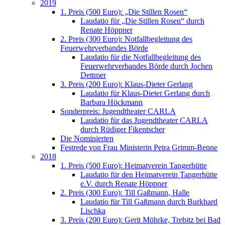
2019
1. Preis (500 Euro): „Die Stillen Rosen“
Laudatio für „Die Stillen Rosen“ durch
Renate Höppner
2. Preis (300 Euro): Notfallbegleitung des
Feuerwehrverbandes Börde
Laudatio für die Notfallbegleitung des
Feuerwehrverbandes Börde durch Jochen
Dettmer
3. Preis (200 Euro): Klaus-Dieter Gerlang
Laudatio für Klaus-Dieter Gerlang durch
Barbara Höckmann
Sonderpreis: Jugendtheater CARLA
Laudatio für das Jugendtheater CARLA
durch Rüdiger Fikentscher
Die Nominierten
Festrede von Frau Ministerin Petra Grimm-Benne
2018
1. Preis (500 Euro): Heimatverein Tangerhütte
Laudatio für den Heimatverein Tangerhütte
e.V. durch Renate Höppner
2. Preis (300 Euro): Till Gaßmann, Halle
Laudatio für Till Gaßmann durch Burkhard
Lischka
3. Preis (200 Euro): Gerit Möhrke, Trebitz bei Bad