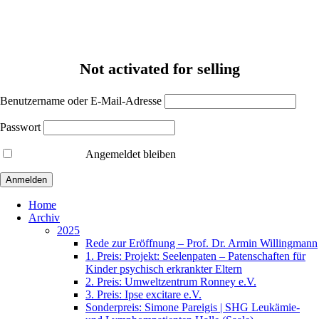
Not activated for selling
Benutzername oder E-Mail-Adresse
Passwort
Angemeldet bleiben
Home
Archiv
2025
Rede zur Eröffnung – Prof. Dr. Armin Willingmann
1. Preis: Projekt: Seelenpaten – Patenschaften für
Kinder psychisch erkrankter Eltern
2. Preis: Umweltzentrum Ronney e.V.
3. Preis: Ipse excitare e.V.
Sonderpreis: Simone Pareigis | SHG Leukämie-