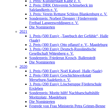
1. Preis: Künstlerstadt Kalbe e. V.
2. Preis: DRK Ortsverein Schönebeck im
Salzlandkreis e. V.
3. Preis: Verein Rettung Schloss Blankenburg e. V.
Sonderpreis: Norbert Dregger | Förderverein
Freibad Langenweddingen e. V.
Die Nominierten
2021
1. Preis (500 Euro): „Tagebuch der Gefühle“, Halle
(Saale)
2. Preis (300 Euro): Otto pflanzt! e. V., Magdeburg
3. Preis (200 Euro): Deutsch-Russländische
Gesellschaft Wittenberg e. V.
Sonderpreis: Friederun Krosch, Ballenstedt
Die Nominierten
2020
1. Preis (500 Euro): Noël Kaboré, Halle (Saale)
2. Preis (300 Euro): Geschichtswerkstatt
Merseburg-Saalekreis e. V.
3. Preis (200 Euro): Löschgruppe Förderschule
Erxleben
Sonderpreis: Moritz hilft! Nachbarschaftshilfe
Moritzplatz, Magdeburg
Die Nominierten
Festrede von Frau Ministerin Petra Grimm-Benne