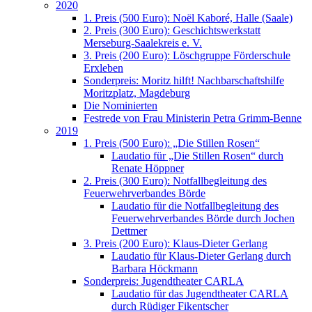
2020
1. Preis (500 Euro): Noël Kaboré, Halle (Saale)
2. Preis (300 Euro): Geschichtswerkstatt
Merseburg-Saalekreis e. V.
3. Preis (200 Euro): Löschgruppe Förderschule
Erxleben
Sonderpreis: Moritz hilft! Nachbarschaftshilfe
Moritzplatz, Magdeburg
Die Nominierten
Festrede von Frau Ministerin Petra Grimm-Benne
2019
1. Preis (500 Euro): „Die Stillen Rosen“
Laudatio für „Die Stillen Rosen“ durch
Renate Höppner
2. Preis (300 Euro): Notfallbegleitung des
Feuerwehrverbandes Börde
Laudatio für die Notfallbegleitung des
Feuerwehrverbandes Börde durch Jochen
Dettmer
3. Preis (200 Euro): Klaus-Dieter Gerlang
Laudatio für Klaus-Dieter Gerlang durch
Barbara Höckmann
Sonderpreis: Jugendtheater CARLA
Laudatio für das Jugendtheater CARLA
durch Rüdiger Fikentscher