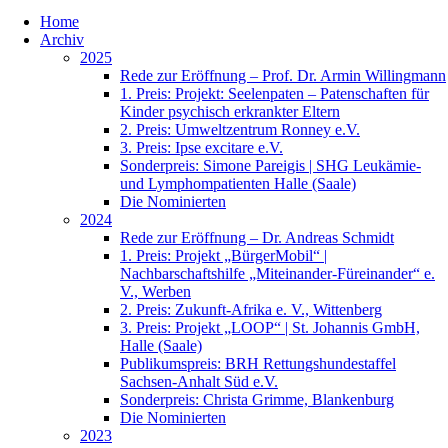
Home
Archiv
2025
Rede zur Eröffnung – Prof. Dr. Armin Willingmann
1. Preis: Projekt: Seelenpaten – Patenschaften für
Kinder psychisch erkrankter Eltern
2. Preis: Umweltzentrum Ronney e.V.
3. Preis: Ipse excitare e.V.
Sonderpreis: Simone Pareigis | SHG Leukämie-
und Lymphompatienten Halle (Saale)
Die Nominierten
2024
Rede zur Eröffnung – Dr. Andreas Schmidt
1. Preis: Projekt „BürgerMobil“ |
Nachbarschaftshilfe „Miteinander-Füreinander“ e.
V., Werben
2. Preis: Zukunft-Afrika e. V., Wittenberg
3. Preis: Projekt „LOOP“ | St. Johannis GmbH,
Halle (Saale)
Publikumspreis: BRH Rettungshundestaffel
Sachsen-Anhalt Süd e.V.
Sonderpreis: Christa Grimme, Blankenburg
Die Nominierten
2023