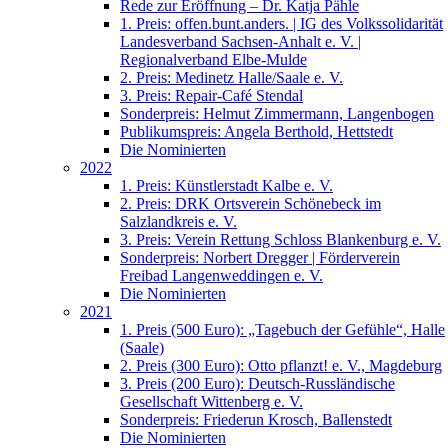
Rede zur Eröffnung – Dr. Katja Pähle
1. Preis: offen.bunt.anders. | IG des Volkssolidarität
Landesverband Sachsen-Anhalt e. V. |
Regionalverband Elbe-Mulde
2. Preis: Medinetz Halle/Saale e. V.
3. Preis: Repair-Café Stendal
Sonderpreis: Helmut Zimmermann, Langenbogen
Publikumspreis: Angela Berthold, Hettstedt
Die Nominierten
2022
1. Preis: Künstlerstadt Kalbe e. V.
2. Preis: DRK Ortsverein Schönebeck im
Salzlandkreis e. V.
3. Preis: Verein Rettung Schloss Blankenburg e. V.
Sonderpreis: Norbert Dregger | Förderverein
Freibad Langenweddingen e. V.
Die Nominierten
2021
1. Preis (500 Euro): „Tagebuch der Gefühle“, Halle
(Saale)
2. Preis (300 Euro): Otto pflanzt! e. V., Magdeburg
3. Preis (200 Euro): Deutsch-Russländische
Gesellschaft Wittenberg e. V.
Sonderpreis: Friederun Krosch, Ballenstedt
Die Nominierten