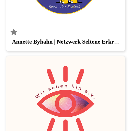
Annette Byhahn | Netzwerk Seltene Erkrankungen & Neurofibromatose Regionalgruppe Sachsen-Anhalt, Wittenberg