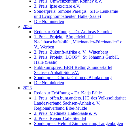
2. Preis: Umweltzentrum Ronney e.V.
3. Preis: Ipse excitare e.V.
Sonderpreis: Simone Pareigis | SHG Leukämie-
und Lymphompatienten Halle (Saale)
Die Nominierten
2024
Rede zur Eröffnung – Dr. Andreas Schmidt
1. Preis: Projekt „BürgerMobil“ |
Nachbarschaftshilfe „Miteinander-Füreinander“ e.
V., Werben
2. Preis: Zukunft-Afrika e. V., Wittenberg
3. Preis: Projekt „LOOP“ | St. Johannis GmbH,
Halle (Saale)
Publikumspreis: BRH Rettungshundestaffel
Sachsen-Anhalt Süd e.V.
Sonderpreis: Christa Grimme, Blankenburg
Die Nominierten
2023
Rede zur Eröffnung – Dr. Katja Pähle
1. Preis: offen.bunt.anders. | IG des Volkssolidarität
Landesverband Sachsen-Anhalt e. V. |
Regionalverband Elbe-Mulde
2. Preis: Medinetz Halle/Saale e. V.
3. Preis: Repair-Café Stendal
Sonderpreis: Helmut Zimmermann, Langenbogen