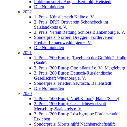
Publikumspreis: Angela Berthold, Hettstedt
Die Nominierten
2022
1. Preis: Künstlerstadt Kalbe e. V.
2. Preis: DRK Ortsverein Schönebeck im
Salzlandkreis e. V.
3. Preis: Verein Rettung Schloss Blankenburg e. V.
Sonderpreis: Norbert Dregger | Förderverein
Freibad Langenweddingen e. V.
Die Nominierten
2021
1. Preis (500 Euro): „Tagebuch der Gefühle“, Halle
(Saale)
2. Preis (300 Euro): Otto pflanzt! e. V., Magdeburg
3. Preis (200 Euro): Deutsch-Russländische
Gesellschaft Wittenberg e. V.
Sonderpreis: Friederun Krosch, Ballenstedt
Die Nominierten
2020
1. Preis (500 Euro): Noël Kaboré, Halle (Saale)
2. Preis (300 Euro): Geschichtswerkstatt
Merseburg-Saalekreis e. V.
3. Preis (200 Euro): Löschgruppe Förderschule
Erxleben
Sonderpreis: Moritz hilft! Nachbarschaftshilfe