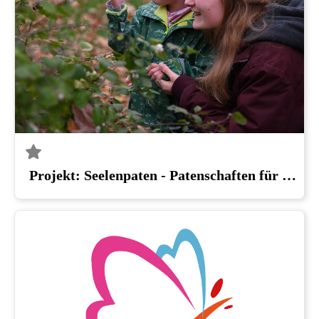
Projekt: Seelenpaten - Patenschaften für Kinder psychisch erkrankter Eltern | Trägerwerk Soziale Dienste in Sachsen-Anhalt GmbH, Halle (Saale)