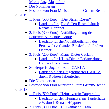
Moritzplatz, Magdeburg
Die Nominierten
Festrede von Frau Ministerin Petra Grimm-Benne
2019
1. Preis (500 Euro): „Die Stillen Rosen“
Laudatio für „Die Stillen Rosen“ durch
Renate Höppner
2. Preis (300 Euro): Notfallbegleitung des
Feuerwehrverbandes Börde
Laudatio für die Notfallbegleitung des
Feuerwehrverbandes Börde durch Jochen
Dettmer
3. Preis (200 Euro): Klaus-Dieter Gerlang
Laudatio für Klaus-Dieter Gerlang durch
Barbara Höckmann
Sonderpreis: Jugendtheater CARLA
Laudatio für das Jugendtheater CARLA
durch Rüdiger Fikentscher
Die Nominierten
Festrede von Frau Ministerin Petra Grimm-Benne
2018
1. Preis (500 Euro): Heimatverein Tangerhütte
Laudatio für den Heimatverein Tangerhütte
e.V. durch Renate Höppner
2. Preis (300 Euro): Till Gaßmann, Halle