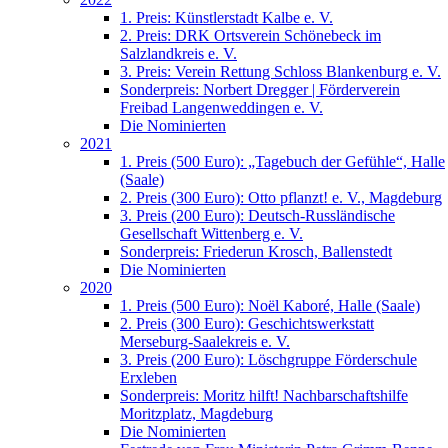
1. Preis: Künstlerstadt Kalbe e. V.
2. Preis: DRK Ortsverein Schönebeck im
Salzlandkreis e. V.
3. Preis: Verein Rettung Schloss Blankenburg e. V.
Sonderpreis: Norbert Dregger | Förderverein
Freibad Langenweddingen e. V.
Die Nominierten
2021
1. Preis (500 Euro): „Tagebuch der Gefühle“, Halle
(Saale)
2. Preis (300 Euro): Otto pflanzt! e. V., Magdeburg
3. Preis (200 Euro): Deutsch-Russländische
Gesellschaft Wittenberg e. V.
Sonderpreis: Friederun Krosch, Ballenstedt
Die Nominierten
2020
1. Preis (500 Euro): Noël Kaboré, Halle (Saale)
2. Preis (300 Euro): Geschichtswerkstatt
Merseburg-Saalekreis e. V.
3. Preis (200 Euro): Löschgruppe Förderschule
Erxleben
Sonderpreis: Moritz hilft! Nachbarschaftshilfe
Moritzplatz, Magdeburg
Die Nominierten