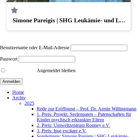
Simone Pareigis | SHG Leukämie- und Lymphompatienten Halle (Saale)
Benutzername oder E-Mail-Adresse
Passwort
Angemeldet bleiben
Home
Archiv
2025
Rede zur Eröffnung – Prof. Dr. Armin Willingmann
1. Preis: Projekt: Seelenpaten – Patenschaften für
Kinder psychisch erkrankter Eltern
2. Preis: Umweltzentrum Ronney e.V.
3. Preis: Ipse excitare e.V.
Sonderpreis: Simone Pareigis | SHG Leukämie-