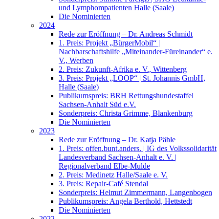
und Lymphompatienten Halle (Saale)
Die Nominierten
2024
Rede zur Eröffnung – Dr. Andreas Schmidt
1. Preis: Projekt „BürgerMobil“ |
Nachbarschaftshilfe „Miteinander-Füreinander“ e.
V., Werben
2. Preis: Zukunft-Afrika e. V., Wittenberg
3. Preis: Projekt „LOOP“ | St. Johannis GmbH,
Halle (Saale)
Publikumspreis: BRH Rettungshundestaffel
Sachsen-Anhalt Süd e.V.
Sonderpreis: Christa Grimme, Blankenburg
Die Nominierten
2023
Rede zur Eröffnung – Dr. Katja Pähle
1. Preis: offen.bunt.anders. | IG des Volkssolidarität
Landesverband Sachsen-Anhalt e. V. |
Regionalverband Elbe-Mulde
2. Preis: Medinetz Halle/Saale e. V.
3. Preis: Repair-Café Stendal
Sonderpreis: Helmut Zimmermann, Langenbogen
Publikumspreis: Angela Berthold, Hettstedt
Die Nominierten
2022